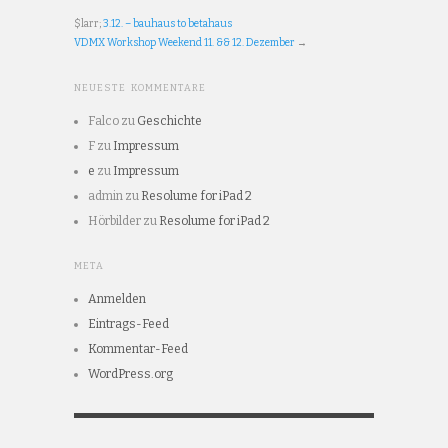
$larr;
3.12. – bauhaus to betahaus
VDMX Workshop Weekend 11. && 12. Dezember
→
NEUESTE KOMMENTARE
Falco
zu
Geschichte
F
zu
Impressum
e
zu
Impressum
admin
zu
Resolume for iPad 2
Hörbilder
zu
Resolume for iPad 2
META
Anmelden
Eintrags-Feed
Kommentar-Feed
WordPress.org