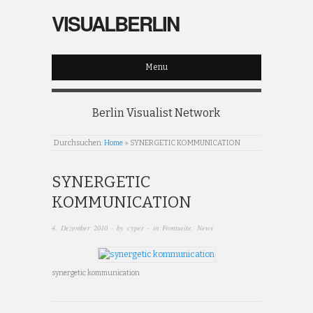
VISUALBERLIN
Menu
Berlin Visualist Network
Durchsuchen:
Home
»
SYNERGETIC KOMMUNICATION
SYNERGETIC
KOMMUNICATION
4. Dezember 2010
· by
cyper
· in
Frontseite
,
News
synergetic kommunication