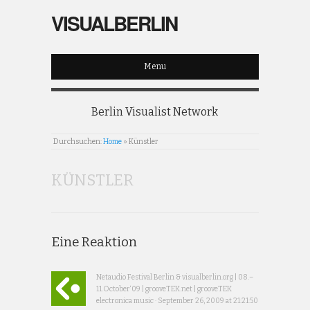
VISUALBERLIN
Menu
Berlin Visualist Network
Durchsuchen:
Home
»
Künstler
KÜNSTLER
Eine Reaktion
Netaudio Festival Berlin & visualberlin.org | 08.–
11.October‘09 | grooveTEK.net | grooveTEK
electronica music · September 26, 2009 at 21:21:50