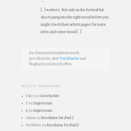
· →
[…] workers. Not only on the festival but
also to jump into the right mood before you
might check their artists pages for more
infos and some visual […]
Die Kommentarfunktion wurde
geschlossen, aber
Trackbacks
und
Pingbacks sind noch offen.
NEUESTE KOMMENTARE
Falco
zu
Geschichte
F
zu
Impressum
e
zu
Impressum
admin
zu
Resolume for iPad 2
Hörbilder
zu
Resolume for iPad 2