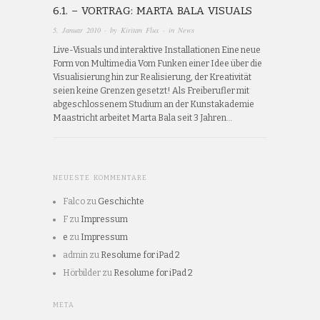
6.1. – VORTRAG: MARTA BALA VISUALS
5. Januar 2010
· by
Kiritan Flux
· in
News
Live-Visuals und interaktive Installationen Eine neue
Form von Multimedia Vom Funken einer Idee über die
Visualisierung hin zur Realisierung, der Kreativität
seien keine Grenzen gesetzt! Als Freiberufler mit
abgeschlossenem Studium an der Kunstakademie
Maastricht arbeitet Marta Bala seit 3 Jahren…
NEUESTE KOMMENTARE
Falco
zu
Geschichte
F
zu
Impressum
e
zu
Impressum
admin
zu
Resolume for iPad 2
Hörbilder
zu
Resolume for iPad 2
META