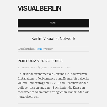
VISUALBERLIN
Menu
Berlin Visualist Network
Durchsuchen:
Home
»
vortrag
PERFORMANCE.LECTURES
26. Januar 2011
· by
fRED
· in
Frontseite
,
News
Es ist wieder transmediale Zeit und die Stadt voll von
Installationen, Performances und Events. Visualberlin
will am Donnerstag den 3.2.2011 eine Tradition wieder
aufleben lassen und einen Blick hinter die Kulissen
moderner Medienkunst ermöglichen. Daher laden wir
herzlich ein zu…