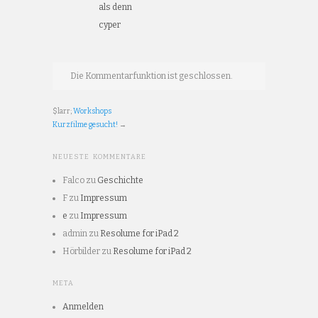
als denn
cyper
Die Kommentarfunktion ist geschlossen.
$larr;
Workshops
Kurzfilme gesucht!
→
NEUESTE KOMMENTARE
Falco
zu
Geschichte
F
zu
Impressum
e
zu
Impressum
admin
zu
Resolume for iPad 2
Hörbilder
zu
Resolume for iPad 2
META
Anmelden