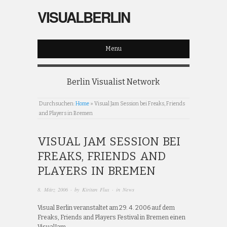
VISUALBERLIN
Menu
Berlin Visualist Network
Durchsuchen:
Home
»
Visual Jam Session bei Freaks, Friends
and Players in Bremen
VISUAL JAM SESSION BEI
FREAKS, FRIENDS AND
PLAYERS IN BREMEN
8. März 2006
· by
Kiritan Flux
· in
News
Visual Berlin veranstaltet am 29. 4. 2006 auf dem
Freaks, Friends and Players Festival in Bremen einen
VisualJam.