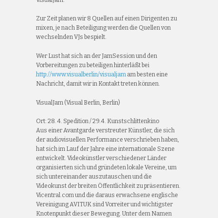
Zur Zeit planen wir 8 Quellen auf einen Dirigenten zu
mixen, je nach Beteiligung werden die Quellen von
wechselnden VJs bespielt.
Wer Lust hat sich an der JamSession und den
Vorbereitungen zu beteiligen hinterläßt bei
http://www.visualberlin/visualjam
am besten eine
Nachricht, damit wir in Kontakt treten können.
VisualJam (Visual Berlin, Berlin)
Ort: 28. 4. Spedition / 29.4. Kunstschlittenkino
Aus einer Avantgarde verstreuter Künstler, die sich
der audiovisuellen Performance verschrieben haben,
hat sich im Lauf der Jahre eine internationale Szene
entwickelt. Videokünstler verschiedener Länder
organisierten sich und gründeten lokale Vereine, um
sich untereinander auszutauschen und die
Videokunst der breiten Öffentlichkeit zu präsentieren.
Vicentral.com und die daraus erwachsene englische
Vereinigung AVITUK sind Vorreiter und wichtigster
Knotenpunkt dieser Bewegung. Unter dem Namen