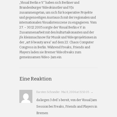
„Visual Berlin e.V.“ haben sich Berliner und
Brandenburger Videokünstler und VJs
zusammengetan, um sich für kooperative Projekte
und gegenseitigen Austausch mit der regionalen und
internationalen Visualistenszene zu engagieren. Vom
27. – 30.12.2005 sorgte der Visual Berlin e.V. in
Zusammenarbeit mit den kulturtaikonauten und der
jfe.kleinmachnow für Musik und Videoprojektionen in
der „art & beauty area“ auf dem 22. Chaos Computer
Congress in Berlin. Während Freaks, Friends and
Players laden sie Bremer Videofreaks zum
gemeinsamen Video-Jam ein.
Eine Reaktion
Karsten Schneider · Mai 8, 2006 at 15:50:05 · →
da liegen 3 dvd´s bereit, von der Visual Jam
Session bei Freaks, Friends and Players in
Bremen