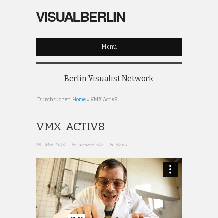
VISUALBERLIN
Menu
Berlin Visualist Network
Durchsuchen:
Home
»
VMX Activ8
VMX ACTIV8
18. Mai 2010
· by
austastl¨cke
· in
News