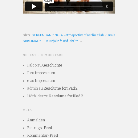
$larr;
SCREENDANCING: A Retrospective of Berlin Club Visuals
SUBLIMACY – Dr. Nojoke ft. Kid Ritalin
→
NEUESTE KOMMENTARE
Falco
zu
Geschichte
F
zu
Impressum
e
zu
Impressum
admin
zu
Resolume for iPad 2
Hörbilder
zu
Resolume for iPad 2
META
Anmelden
Eintrags-Feed
Kommentar-Feed