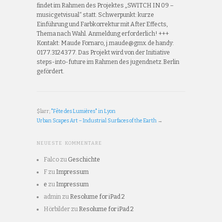
findet im Rahmen des Projektes „SWITCH IN 09 –
musicgetvisual“ statt. Schwerpunkt: kurze
Einführung und Farbkorrektur mit After Effects,
Thema nach Wahl. Anmeldung erforderlich! +++
Kontakt: Maude Fornaro, j.maude@gmx.de handy:
0177.3124377. Das Projekt wird von der Initiative
steps-into-future im Rahmen des jugendnetz.Berlin
gefördert.
$larr;
"Fête des Lumières" in Lyon
Urban Scapes Art – Industrial Surfaces of the Earth
→
NEUESTE KOMMENTARE
Falco
zu
Geschichte
F
zu
Impressum
e
zu
Impressum
admin
zu
Resolume for iPad 2
Hörbilder
zu
Resolume for iPad 2