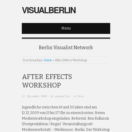
VISUALBERLIN
Menu
Berlin Visualist Network
Durchsuchen:
Home
»
After Effects Workshop
AFTER EFFECTS
WORKSHOP
11. Dezember 2009
· by
austastl¨cke
· in
News
Jugendliche zwischen 14 und 30 Jahre sind am
12.12.2009 von 13 bis 17 Uhr zu einem kosten-freien
Medienworkshop eingeladen. Referent: Ben Rollason
(Postproduktion / Regie). Veranstaltungsort:
Medienwerkstatt – Weißensee-Berlin. Der Workshop