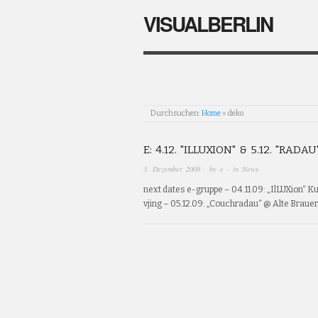
VISUALBERLIN
Durchsuchen:
Home
»
deko
E: 4.12. "ILLUXION" & 5.12. "RADAU
3. Dezember 2009
· by
e
· in
News
next dates e-gruppe – 04.11.09: „IlLUXion“
vjing – 05.12.09: „Couchradau“ @ Alte Brauer