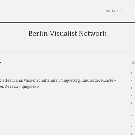
KÜNSTLER
Berlin Visualist Network
"
N
 Kunstfestival im Wissenschaftshafen Magdeburg, Kabinet der Künste –
ei, Dessau – vjing/deko
M