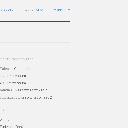
PROJEKTE
GESCHICHTE
IMPRESSUM
EUESTE KOMMENTARE
Falco
zu
Geschichte
F
zu
Impressum
e
zu
Impressum
admin
zu
Resolume for iPad 2
Hörbilder
zu
Resolume for iPad 2
ETA
Anmelden
Eintrags-Feed